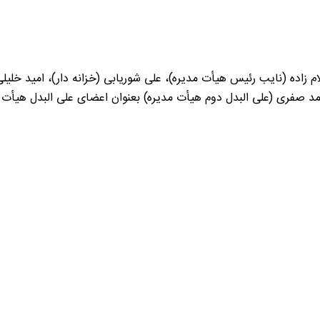
 زاده (نایب رئیس هیأت مدیره)، علی شوریابی (خزانه دار)، امید خلی
مد صفری (علی البدل دوم هیأت مدیره) بعنوان اعضای علی البدل هیأت 