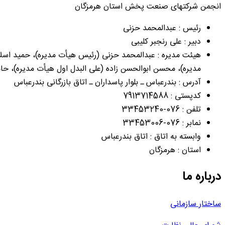
انجمن شرکتهای صنعت پخش استان هرمزگان
رئیس : عبدالمحمد حزنی
دبیر : علی رنجبر کلیبی
هیئت مدیره : عبدالمحمد حزنی (رئیس هیأت مدیره)، حمید اسلام
مدیره)، محسن ابوالحسن زاده (علی البدل اول هیأت مدیره)، حا
آدرس : بندرعباس ـ بلوار پاسداران ـ اتاق بازرگانی بندرعباس
کدپستی : 7913714588
تلفن : 076-33453240
نمابر : 076-33453006
وابسته به اتاق : اتاق بندرعباس
استان : هرمزگان
درباره ما
ساختار سازمانی