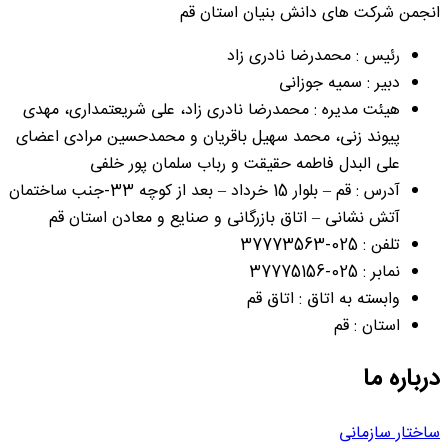
انجمن شرکت های دانش بنیان استان قم
رئیس : محمدرضا نادری زاد
دبیر : سمیه جوزانی
هیئت مدیره : محمدرضا نادری زاد، علی شریعتمداری، مهدی
پیوند زنی، محمد سهیل باقریان و محمدحسین مرادی اعضای
علی البدل فاطمه حقیقت و رباب سلمان پور خلفی
آدرس : قم – بلوار 15 خرداد – بعد از کوچه 33-جنب ساختمان
آتش نشانی – اتاق بازرگانی و صنایع و معادن استان قم
تلفن : 025-37773563
نمابر : 025-37775156
وابسته به اتاق : اتاق قم
استان : قم
درباره ما
ساختار سازمانی