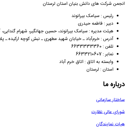
انجمن شرکت های دانش بنیان استان لرستان
رئیس : سیامک بیرانوند
دبیر : فاطمه حیدری
هیئت مدیره : سیامک بیرانوند، حسین جهانگیر، شهرام گندابی،
آدرس : خرم‌آباد ـ خیابان شهید مطهری ـ نبش کوچه ارکیده ـ پلاک3
تلفن : 6633333360
نمابر : 6633210607
وابسته به اتاق : اتاق خرم آباد
استان : لرستان
درباره ما
ساختار سازمانی
شورای عالی نظارت
هیات نمایندگان