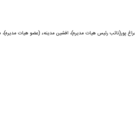
اغ پور(نائب رئیس هیات مدیره)، افشین مدینه‌ء (عضو هیات مدیره)، 