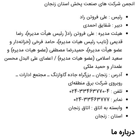
انجمن شرکت های صنعت پخش استان زنجان
رئیس : علی فروتن راد
دبیر : شقایق احمدی
هیئت مدیره : علی فروتن راد( رئيس هیأت مدیره)، رضا
قدیمی (نايب رئيس هیات مدیره)، حامد فرخی (خزانه‌دار و
عضو هیأت مدیره)، حمیدرضا مصطفی (عضو هیات مدیره) و
سعید اسلامی (عضو هیات مدیره) / اعضای علی البدل محسن
علمدار و حمید ملکی
آدرس : زنجان ـ بزرگراه جاده گاوازنگ ـ مجتمع ادارات ـ
روبروی شرکت برق منطقه‌ای
تلفن : 4-33463770-024
نمابر : 33463777-024
وابسته به اتاق : اتاق زنجان
استان : زنجان
درباره ما