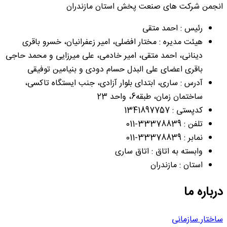
انجمن شرکت های صنعت پخش استان مازندران
رئیس : احمد متقی
هیئت مدیره : مختار افضلی، امیر زعفرانیان، خسرو باقری
دینانی، احمد متقی، امیر خادمی، علی میرزایی و محمد حاجی
باقری اعضای علی البدل حسام دودی و بنیامین توفیقی
آدرس : ساری، ابتدای بلوار آزادی، جنب ایستگاه تاکسی،
ساختمان زمان، طبقه6، واحد 23
کدپستی : 1341897757
تلفن : 33378839-011
نمابر : 33378839-011
وابسته به اتاق : اتاق ساری
استان : مازندران
درباره ما
ساختار سازمانی