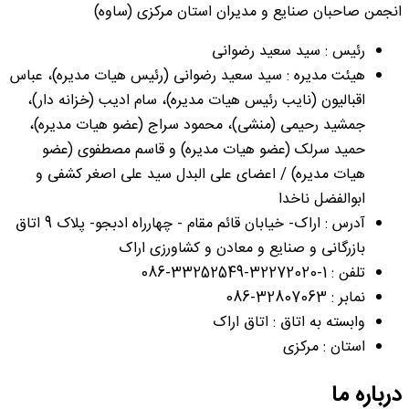
انجمن صاحبان صنایع و مدیران استان مرکزی (ساوه)
رئیس : سید سعید رضوانی
هیئت مدیره : سید سعید رضوانی (رئیس هیات مدیره)، عباس
اقبالیون (نایب رئیس هیات مدیره)، سام ادیب (خزانه دار)،
جمشید رحیمی (منشی)، محمود سراج (عضو هیات مدیره)،
حمید سرلک (عضو هیات مدیره) و قاسم مصطفوی (عضو
هیات مدیره) / اعضای علی البدل سید علی اصغر کشفی و
ابوالفضل ناخدا
آدرس : اراک- خیابان قائم مقام - چهارراه ادبجو- پلاک 9 اتاق
بازرگانی و صنایع و معادن و کشاورزی اراک
تلفن : 1-32272020-33252549-086
نمابر : 32807063-086
وابسته به اتاق : اتاق اراک
استان : مرکزی
درباره ما