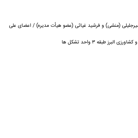
میرجلیلی (منشی) و فرشید غیاثی (عضو هیأت مدیره) / اعضای علی