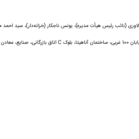
وری (نائب رئیس هیأت مدیره)، یونس ناجکار (خزانه‌دار)، سید احمد 
واحد تشکل ها