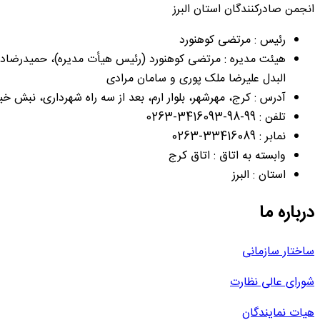
انجمن صادرکنندگان استان البرز
رئیس : مرتضی کوهنورد
هیئت مدیره : مرتضی کوهنورد (رئيس هیأت مدیره)، حمیدرضادلا
البدل علیرضا ملک پوری و سامان مرادی
آدرس : کرج، مهرشهر، بلوار ارم، بعد از سه راه شهرداری، نبش خیابان 100 غربی، ساختمان آناهیتا، بلوک C اتاق بازرگانی، صنایع، معادن و کشاورزی البرز طبقه ۳ 
تلفن : 99-98-3416093-0263
نمابر : 33416089-0263
وابسته به اتاق : اتاق کرج
استان : البرز
درباره ما
ساختار سازمانی
شورای عالی نظارت
هیات نمایندگان