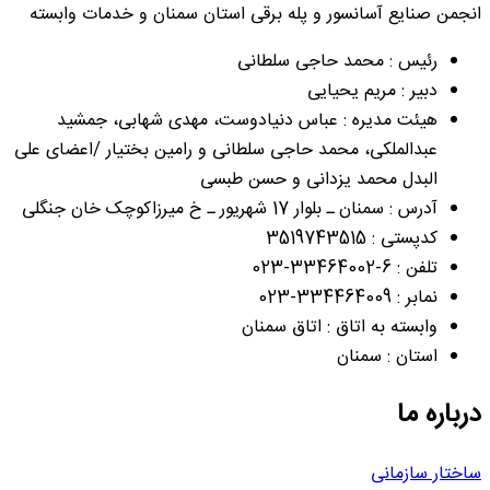
انجمن صنایع آسانسور و پله برقی استان سمنان و خدمات وابسته
رئیس : محمد حاجی سلطانی
دبیر : مریم یحیایی
هیئت مدیره : عباس دنیادوست، مهدی شهابی، جمشید
عبدالملکی، محمد حاجی سلطانی و رامین بختیار /اعضای علی
البدل محمد یزدانی و حسن طبسی
آدرس : سمنان ـ بلوار 17 شهریور ـ خ میرزاکوچک خان جنگلی
کدپستی : 3519743515
تلفن : 6-33464002-023
نمابر : 334464009-023
وابسته به اتاق : اتاق سمنان
استان : سمنان
درباره ما
ساختار سازمانی