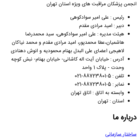
انجمن پزشکان مراقبت های ویژه استان تهران
رئیس : علی امیر سوادکوهی
دبیر : امید مرادی مقدم
هیئت مدیره : علی امیر سوادکوهی، سید محمدرضا
هاشمیان،عطا محمدپور، امید مرادی مقدم و محمد نیاکان
لاهیجی اعضای علی البدل بهنام محمودیه و انوش دهنادی
آدرس : خیابان آیت اله کاشانی- خیابان بهنام- نبش کوچه
وحدت - پلاک 1 واحد
تلفن : 5-88723801-021
نمابر : 5-88723801-021
وابسته به اتاق : اتاق تهران
استان : تهران
درباره ما
ساختار سازمانی