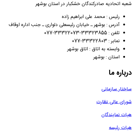
شعبه اتحادیه صادرکندگان خشکبار در استان بوشهر
رئیس : محمد علی ابراهیم زاده
آدرس : بوشهر ـ خیابان رئیسعلی دلواری ـ جنب اداره اوقاف
تلفن : 33323855-33322073-077
نمابر : 33322803-077
وابسته به اتاق : اتاق بوشهر
استان : بوشهر
درباره ما
ساختار سازمانی
شورای عالی نظارت
هیات نمایندگان
هیات رئیسه