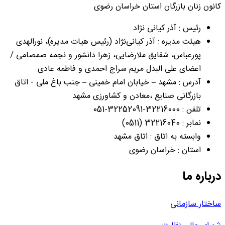
کانون زنان بازرگان استان خراسان رضوی
رئیس : آذر کیانی نژاد
هیئت مدیره : آذر کیانی‌نژاد (رئیس هیات مدیره)، نورالهدی
پورعباس، شقایق ملارضایی، زهرا دانشور و نجمه صمصامی /
اعضای علی البدل مریم سراج احمدی و فاطمه عادی
آدرس : مشهد – خیابان امام خمینی – جنب باغ ملی - اتاق
بازرگانی صنایع ،معادن و کشاورزی مشهد
تلفن : 32216000-32252091-051
نمابر : 32216040 (0511)
وابسته به اتاق : اتاق مشهد
استان : خراسان رضوی
درباره ما
ساختار سازمانی