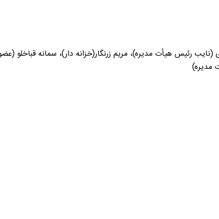
(نایب رئیس هیأت مدیره)، مریم زرنگار(خزانه دار)، سمانه قباخلو (عضو
ت مدیره)