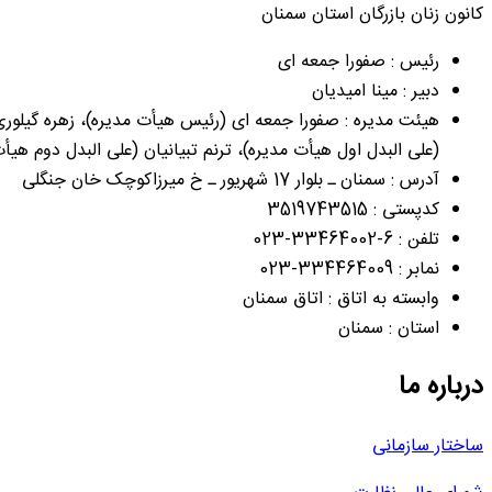
کانون زنان بازرگان استان سمنان
رئیس : صفورا جمعه ای
دبیر : مینا امیدیان
هیئت مدیره : صفورا جمعه ای (رئیس هیأت مدیره)، زهره گیلوری 
(علی البدل اول هیأت مدیره)، ترنم تبیانیان (علی البدل دوم هیأ
آدرس : سمنان ـ بلوار 17 شهریور ـ خ میرزاکوچک خان جنگلی
کدپستی : 3519743515
تلفن : 6-33464002-023
نمابر : 334464009-023
وابسته به اتاق : اتاق سمنان
استان : سمنان
درباره ما
ساختار سازمانی