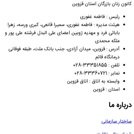
کانون زنان بازرگان استان قزوین
رئیس : فاطمه غفوری
هیئت مدیره : فاطمه غفوری، سمیرا قانعی، کبری ورسه، زهرا
بابائی فرد و مهدیه ژوبین اعضای علی البدل فرشته علی پور و
ملکه محمدی
آدرس : قزوین، میدان آزادی، جنب بانک ملت، طبقه فوقانی
درمانگاه قائم
تلفن : 33351855-028
نمابر : 33360721-028
وابسته به اتاق : اتاق قزوین
استان : قزوین
درباره ما
ساختار سازمانی