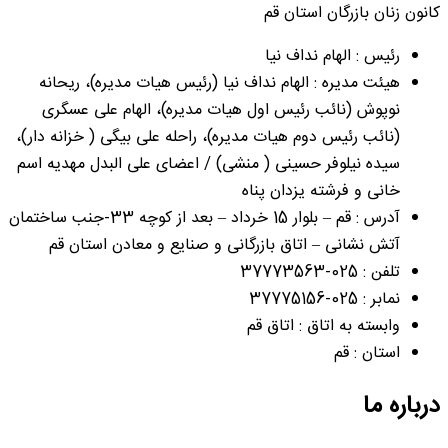
کانون زنان بازرگان استان قم
رئیس : الهام نداف نیا
هیئت مدیره : الهام نداف نیا (رئیس هیات مدیره)، ریحانه
نوپوش (نائب رئیس اول هیات مدیره)، الهام علی عسگری
(نائب رئیس دوم هیات مدیره)، راحله علی بیگی ( خزانه دار)،
سیده نیلوفر حسینی ( منشی) / اعضای علی البدل مهدیه اسم
خانی و فرشته یزدان پناه
آدرس : قم – بلوار 15 خرداد – بعد از کوچه 33-جنب ساختمان
آتش نشانی – اتاق بازرگانی و صنایع و معادن استان قم
تلفن : 025-37773563
نمابر : 025-37775156
وابسته به اتاق : اتاق قم
استان : قم
درباره ما