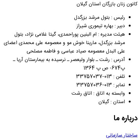
کانون زنان بازرگان استان گیلان
رئیس : بتول مرشد بزرگدل
دبیر : بهاره تیموری شیراز
هیئت مدیره : ام البنین پوراحمدی، گیتا غلامی نژاد، بتول
مرشد بزرگدل، مارینا خوش مو و معصومه علی محمدی اعضای
علی البدل معصومه صیاد عباسی و فاطمه مصلحی
آدرس : رشت ـ بلوار ولیعصر ـ نرسیده به بیمارستان آریا ـ
پ674- ص پ 1364
تلفن : 013-33757037
نمابر : 013-33757036
وابسته به اتاق : اتاق رشت
استان : گیلان
درباره ما
ساختار سازمانی