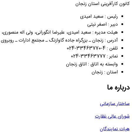
کانون کارآفرینی استان زنجان
رئیس : سعید امیدی
دبیر : اصغر نیتی
هیئت مدیره : سعید امیدی، علیرضا انگورانی، ولی اله منصوری،
آدرس : زنجان ـ بزرگراه جاده گاوازنگ ـ مجتمع ادارات ـ روبروی
تلفن : 4-33463770-024
نمابر : 33463777-024
وابسته به اتاق : اتاق زنجان
استان : زنجان
درباره ما
ساختار سازمانی
شورای عالی نظارت
هیات نمایندگان