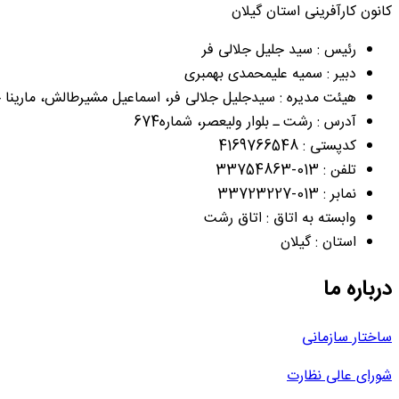
کانون کارآفرینی استان گیلان
رئیس : سید جلیل جلالی فر
دبیر : سمیه علیمحمدی بهمبری
هیئت مدیره : سیدجلیل جلالی فر، اسماعیل مشیرطالش، مارینا 
آدرس : رشت ـ بلوار ولیعصر، شماره674
کدپستی : 4169766548
تلفن : 013-33754863
نمابر : 013-33723227
وابسته به اتاق : اتاق رشت
استان : گیلان
درباره ما
ساختار سازمانی
شورای عالی نظارت