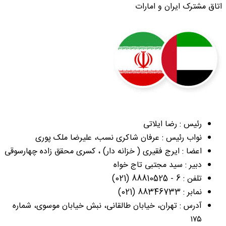
اتاق مشترک ایران و امارات
رئیس : رضا ایلاتی
نواب رئیس : عرفان شاکری نسب، علیرضا ملک پوری
اعضا : ایرج فقیری ( خزانه دار) ، کسری محقق زاده چهارسوقی
دبیر : سید مجتبی تاج خواه
تلفن : 6 - 88810525 (021)
نمابر : 88346733 (021)
آدرس : تهران، خیابان طالقانی، نبش خیابان موسوی،‌ شماره
۱۷۵