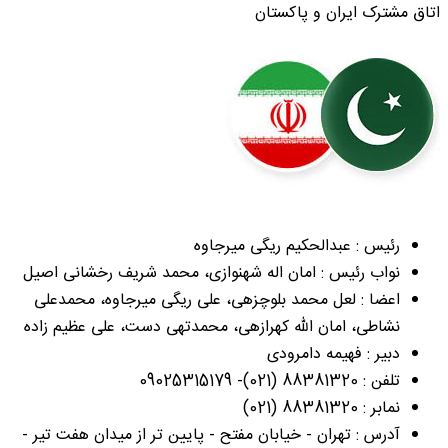
اتاق مشترک ایران و پاکستان
رئیس : عبدالحکیم ریگی میرجاوه
نواب رئیس : امان اله شهنوازی، محمد شریف رخشانی اصیل
اعضا : لعل محمد بلوچزهی، علی ریگی میرجاوه، محمدعلی
نشاطی، امان الله کهرازهی، محمدتهی دست، علی عظیم زاده
دبیر : فهیمه دامرودی
تلفن : 88381320 (021)- 09025315179
نمابر : 88381320 (021)
آدرس : تهران - خیابان مفتح - پایین تر از میدان هفت تیر -