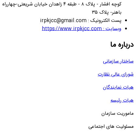
کوچه افشار - پلاک ۸ - طبقه ۴ زاهدان خیابان شریعتی-چهارراه
باهنر- پلاک ۳۵
پست الکترونیک : irpkjcc@gmail.com
وبسایت : https://www.irpkjcc.com
درباره ما
ساختار سازمانی
شورای عالی نظارت
هیات نمایندگان
هیات رئیسه
ماموریت سازمان
مسئولیت های اجتماعی