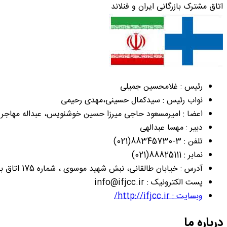
اتاق مشترک بازرگانی ایران و فنلاند
رئیس : غلامحسین جمیلی
نواب رئیس : سیدکمال حسینی،مهدی رحیمی
اعضا : امیرمسعود حاجی میرزا حسین خوشنویس، عبداله مهاجر دا
دبیر : مهسا عبدالهی
تلفن : 3-88345730(021)
نمابر : 88825111(021)
آدرس : خیابان طالقانی، نبش شهید موسوی ، شماره 175 اتاق بازرگانی ، صنایع ، معادن و کشاورزی ایران
پست الکترونیک : info@ifjcc.ir
وبسایت : http://ifjcc.ir/
درباره ما