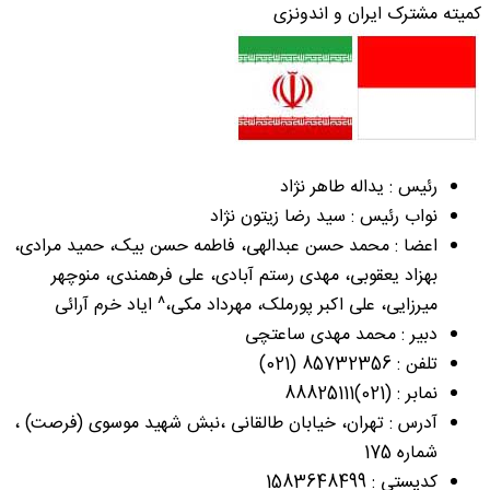
کمیته مشترک ایران و اندونزی
رئیس : یداله طاهر نژاد
نواب رئیس : سید رضا زیتون نژاد
اعضا : محمد حسن عبدالهی، فاطمه حسن بیک، حمید مرادی،
بهزاد یعقوبی، مهدی رستم آبادی، علی فرهمندی، منوچهر
میرزایی، علی اکبر پورملک، مهرداد مکی،^ ایاد خرم آرائی
دبیر : محمد مهدی ساعتچی
تلفن : 85732356 (021)
نمابر : (021)88825111
آدرس : تهران، خیابان طالقانی ،نبش شهید موسوی (فرصت) ،
شماره 175
کدپستی : 1583648499