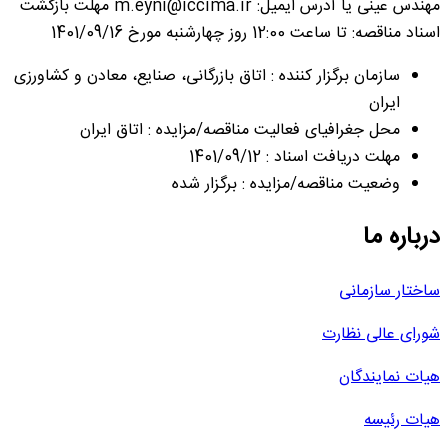
مهندس عینی یا آدرس ایمیل: m.eyni@iccima.ir مهلت بازگشت
اسناد مناقصه: تا ساعت 12:00 روز چهار‎شنبه مورخ 1401/09/16
سازمان برگزار کننده : اتاق بازرگانی، صنایع، معادن و کشاورزی
ایران
محل جغرافیای فعالیت مناقصه/مزایده : اتاق ایران
مهلت دریافت اسناد : 1401/09/12
وضعیت مناقصه/مزایده : برگزار شده
درباره ما
ساختار سازمانی
شورای عالی نظارت
هیات نمایندگان
هیات رئیسه