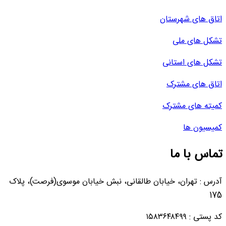
اتاق های شهرستان
تشکل های ملی
تشکل های استانی
اتاق های مشترک
کمیته های مشترک
کمیسیون ها
تماس با ما
آدرس : تهران، خیابان طالقانی، نبش خیابان موسوی(فرصت)، پلاک
175
کد پستی : ۱۵۸۳۶۴۸۴۹۹