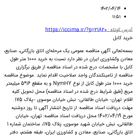
۱۴۰۲/۰۴/۱۴
۱۱:۵۱
آدرس کوتاه :
https://iccima.ir/?p=21820
خرید کابل
بسمه‌تعالی آگهی مناقصه عمومی یک مرحله‌ای اتاق بازرگانی، صنایع،
معادن وکشاورزی ایران در نظر دارد نسبت به خرید 1000 متر طول
کابل با مشخصات درج شده در اسناد مناقصه از طریق برگزاری
مناقصه از تامینکنندگان واجد صلاحیت اقدام نماید. موضوع مناقصه:
خرید 1000 متر طول کابل از نوع NymHY و به مقطع 16*5 میلیمتر
مربع (طبق شرایط درج شده در اسناد مناقصه) محل تحویل کلیه
اقلام: تهران- خیابان طالقانی- نبش خیابان موسوی –پلاک 175.
مهلت دریافت اسناد مناقصه: از تاریخ انتشار آگهی تا روز دو‎شنبه
مورخ 1402/04/19 محل دریافت اسناد مناقصه: تهران، خیابان
طالقانی، نبش خیابان شهید موسوی، پلاک 175، ساختمان شماره 1
اتاق بازرگانی، صنایع، معادن و کشاورزی ایران، طبقه هشتم، دفتر