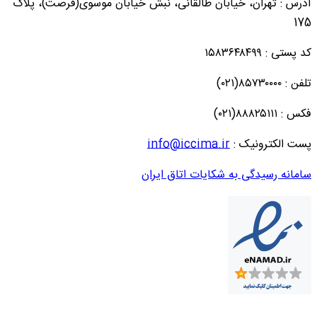
آدرس : تهران، خیابان طالقانی، نبش خیابان موسوی(فرصت)، پلاک
175
کد پستی : ۱۵۸۳۶۴۸۴۹۹
تلفن : ۸۵۷۳۰۰۰۰(۰۲۱)
فکس : ۸۸۸۲۵۱۱۱(۰۲۱)
پست الکترونیک :
info@iccima.ir
سامانه رسیدگی به شکایات اتاق ایران