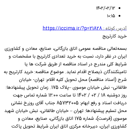
۱۴۰۲/۰۲/۱۲
۱۰:۱۵
آدرس کوتاه :
https://iccima.ir/?p=21828
خرید کارتریج
بسمه‌تعالی مناقصه عمومی اتاق بازرگانی، صنایع، معادن و کشاورزی
ایران در نظر دارد، نسبت به خرید تعدادی کارتریج با مشخصات و
شرایط کلی مندرج در اسناد مناقصه از طریق شرکت ها یا
تامینکنندگان ذیصلاح اقدام نماید. موضوع مناقصه: خرید کارتریج به
شرح (اسناد مناقصه) محل تحویل کلیه اقلام: تهران- خیابان
طالقانی- نبش خیابان موسوی –پلاک 175. زمان تحویل پیشنهادها:
روز ‎دوشنبه 18 / 02 / 1402 تا ساعت 12:00 شماره تماس جهت
دریافت اسناد و رفع ابهام: 85732005 جناب آقای روزرخ نشانی
محل تسلیم پیشنهادها: تهران – خیابان طالقانی، نبش خیابان شهید
موسوی (فرصت)، شماره 175 اتاق بازرگانی، صنایع، معادن و
کشاورزی ایران، دبیرخانه مرکزی اتاق ایران شرایط تحویل پاکت