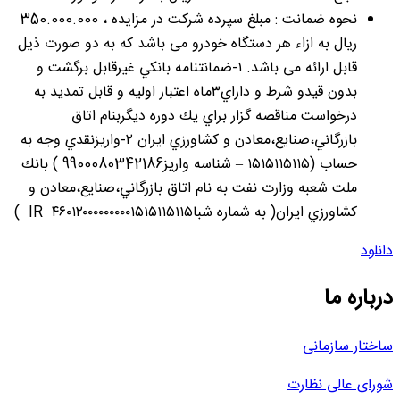
نحوه ضمانت : مبلغ سپرده شرکت در مزایده ، 350.000.000
ریال به ازاء هر دستگاه خودرو می باشد که به دو صورت ذیل
قابل ارائه می باشد. ١-ضمانتنامه بانكي غيرقابل برگشت و
بدون قيدو شرط و داراي٣ماه اعتبار اوليه و قابل تمديد به
درخواست مناقصه گزار براي يك دوره ديگربنام اتاق
بازرگاني،صنايع،معادن و كشاورزي ايران ٢-واريزنقدي وجه به
حساب (١٥١٥١١٥١١٥ – شناسه واريز9900080342186 ) بانك
ملت شعبه وزارت نفت به نام اتاق بازرگاني،صنايع،معادن و
كشاورزي ايران( به شماره شبا٤٦٠١٢٠٠٠٠٠٠٠٠٠١٥١٥١١٥١١٥ IR )
دانلود
درباره ما
ساختار سازمانی
شورای عالی نظارت