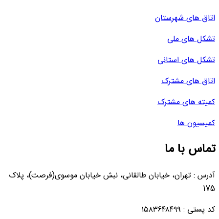
اتاق های شهرستان
تشکل های ملی
تشکل های استانی
اتاق های مشترک
کمیته های مشترک
کمیسیون ها
تماس با ما
آدرس : تهران، خیابان طالقانی، نبش خیابان موسوی(فرصت)، پلاک
175
کد پستی : ۱۵۸۳۶۴۸۴۹۹