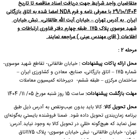
متقاضیان واجد شرایط جهت دریافت اسناد مناقصه تا تاریخ
29/10/1404 با معرفی نامه و فرم
NDA
امضا شده به اتاق بازرگانی
ایران به آدرس تهران
–
خیابان آیت الله طالقانی، نبش خیابان
شهید موسوی پلاک 175 طبقه چهارم دفتر فناوری ارتباطات و
اطلاعات ( اقای مهندس عینی ) مراجعه نمایند.
م
رحله 2 :
محل ارائه پاکات پیشنهادات :
خیابان طالقانی- تقاطع شهید موسوی-
شماره 175 – اتاق بازرگانی، صنایع، معادن و کشاورزی ایران –
ساختمان مرکزی – طبقه ششم- دبیرخانه کمیسیون معاملات
مهلت بازگشت پیشنهادات:
ساعت 15 روز شنبه مورخ 05/ 11/ 1404
محل
تحويل كالا
: کالا باید بدون عیب‌ونقص به آدرس ذيل طبق
برنامه زمان‌بندی تحویل داده شود. ضمنا فروشنده بايستي به‌گونه‌ای
عمل نمايد كه هیچ‌گونه خللي در تحويل كالا به وجود نيايد.آدرس:
تهران- خیابان طالقانی- نبش خیابان موسوی- پلاک 175اتاق