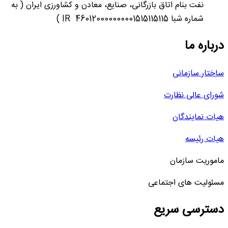
نفت بنام اتاق بازرگانی، صنایع، معادن و کشاورزی ایران ( به
شماره شبا 460120000000001515115115 IR )
درباره ما
ساختار سازمانی
شورای عالی نظارت
هیات نمایندگان
هیات رئیسه
ماموریت سازمان
مسئولیت های اجتماعی
دسترسی سریع