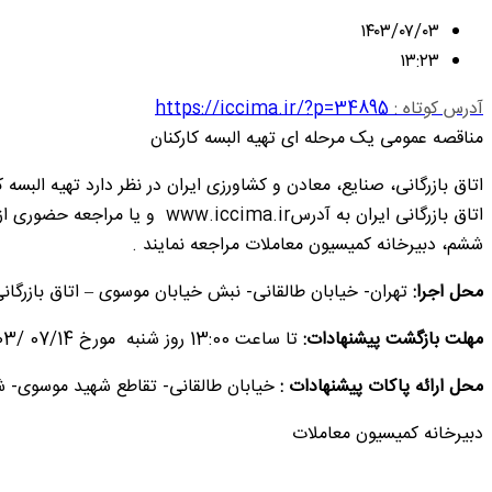
۱۴۰۳/۰۷/۰۳
۱۳:۲۳
آدرس کوتاه :
https://iccima.ir/?p=34895
مناقصه عمومی یک مرحله ای تهیه البسه کارکنان
اتاق بازرگانی، صنایع، معادن و کشاورزی ایران در نظر دارد تهیه الب
ششم، دبیرخانه کمیسیون معاملات مراجعه نمایند .
محل اجرا:
تهران- خیابان طالقانی- نبش خیابان موسوی – اتاق بازرگان
مهلت بازگشت پیشنهادات:
تا ساعت 13:00 روز شنبه مورخ 07/14 /1403
محل ارائه پاکات پیشنهادات :
خیابان طالقانی- تقاطع شهید موسوی- شماره 175 – اتاق بازرگانی، صنایع، معادن و کشاورزی ایران – ساختمان مرکزی – طبق
دبیرخانه کمیسیون معاملات