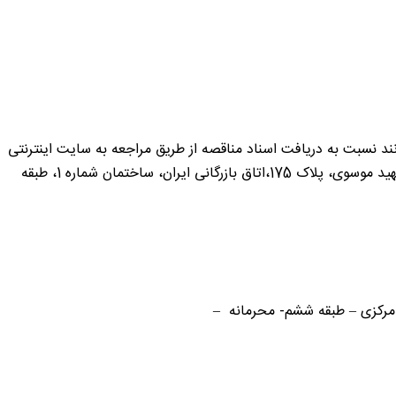
نند نسبت به دریافت اسناد مناقصه از طریق مراجعه به سایت اینترنتی
اتاق بازرگانی ایران به آدرسwww.iccima.ir و یا مراجعه حضوری از ساعت 8 الی 15:30 به آدرس تهران، خیابان طالقانی، تقاطع خیابان شهید موسوی، پلاک 175،اتاق بازرگانی ایران، ساختمان شماره 1، طبقه