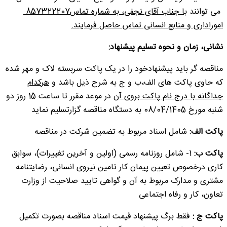
می توانند
با جناب آقای نجفی، به شماره تماس857322207
اموراداری و منابع انسانی تماس حاصل فرمایند.
نشانی، زمان و نحوه تسلیم پیشنهاد:
مناقصه گر باید پیشنهادخود را در یک پاکت سربسته لاک و مهر شده
که حاوی پاکت های الف،ب و ج به شرح ذیل باشد و
هرکدام
جداگانه با درج نام پاکت بروی آن
در موعد مقرر تا ساعت 15 روز دو
شنبه مورخ 08/04/1405 به دستگاه مناقصه گزارتسلیم نماید
پاکت الف:
شامل اسناد مربوط به تضمین شرکت در مناقصه
پاکت ب:
1- شامل روزنامه رسمی (اولین و آخرین تغییرات)، سوابق
کاری درخصوص تعیین پیمان کار تامین نیروی انسانی، رضایتنامه
مشتری و مدارک مربوط به آن و گواهی تایید صلاحیت از وزارت
تعاون، کار و رفاه اجتماعی
پاکت ج :
فقط برگ پیشنهاد قیمت اسناد مناقصه بصورت تکمیل