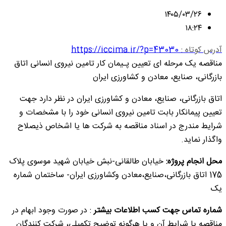
۱۴۰۵/۰۳/۲۶
۱۸:۲۴
آدرس کوتاه :
https://iccima.ir/?p=43030
مناقصه یک مرحله ای تعیین پـیمان کار تامین نیروی انسانی اتاق
بازرگانی، صنایع، معادن و کشاورزی ایران
اتاق بازرگانی، صنایع، معادن و کشاورزی ایران در نظر دارد جهت
تعیین پیمانکار بابت تامین نیروی انسانی خود را با مشخصات و
شرایط مندرج در اسناد مناقصه به شرکت ها یا اشخاص ذیصلاح
واگذار نماید.
محل انجام پروژه:
خیابان طالقانی-نبش خیابان شهید موسوی پلاک
175 اتاق بازرگانی،صنایع،معادن وکشاورزی ایران- ساختمان شماره
یک
شماره تماس جهت کسب اطلاعات بیشتر
: در صورت وجود ابهام در
مناقصه یا شرایط آن و یا هرگونه توضیح تکمیلی، شرکت کنندگان