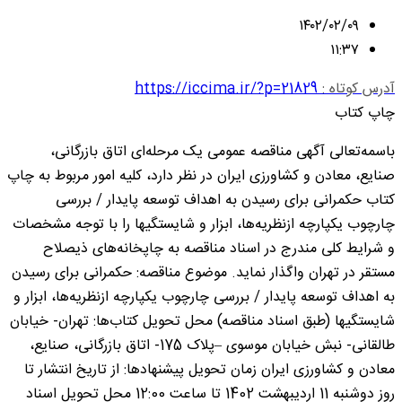
۱۴۰۲/۰۲/۰۹
۱۱:۳۷
آدرس کوتاه :
https://iccima.ir/?p=21829
چاپ کتاب
باسمه‌تعالی آگهی مناقصه عمومی یک مرحله‌ای اتاق بازرگانی،
صنایع، معادن و کشاورزی ایران در نظر دارد، کلیه امور مربوط به چاپ
کتاب‌ حکمرانی برای رسیدن به اهداف توسعه پایدار / بررسی
چارچوب یکپارچه ازنظریه‌ها، ابزار و شایستگیها را با توجه مشخصات
و شرایط کلی مندرج در اسناد مناقصه به چاپخانه‌های ذیصلاح
مستقر در تهران واگذار نماید. موضوع مناقصه: حکمرانی برای رسیدن
به اهداف توسعه پایدار / بررسی چارچوب یکپارچه ازنظریه‌ها، ابزار و
شایستگیها (طبق اسناد مناقصه) محل تحویل کتاب‌ها: تهران- خیابان
طالقانی- نبش خیابان موسوی –پلاک 175- اتاق بازرگانی، صنایع،
معادن و کشاورزی ایران زمان تحویل پیشنهادها: از تاریخ انتشار تا
روز دوشنبه 11 اردیبهشت 1402 تا ساعت 12:00 محل تحویل اسناد