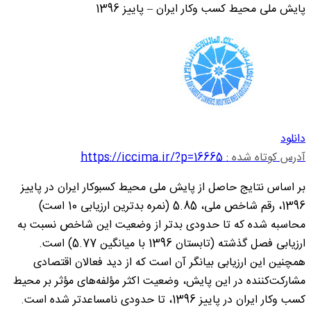
پایش ملی محیط کسب وکار ایران – پاییز 1396
دانلود
آدرس کوتاه شده :
https://iccima.ir/?p=16665
بر اساس نتایج حاصل از پایش ملی محیط کسب‏وکار ایران در پاییز
1396، رقم شاخص ملی، 5.85 (نمره بدترین ارزیابی 10 است)
محاسبه شده که تا حدودی بدتر از وضعیت این شاخص نسبت به
ارزیابی فصل گذشته (تابستان 1396 با میانگین 5.77) است.
همچنین این ارزیابی بیانگر آن است که از دید فعالان اقتصادی
مشارکت‌کننده در این پایش، وضعیت اکثر مؤلفه‌های مؤثر بر محیط
کسب وکار ایران در پاییز 1396، تا حدودی نامساعدتر شده است.