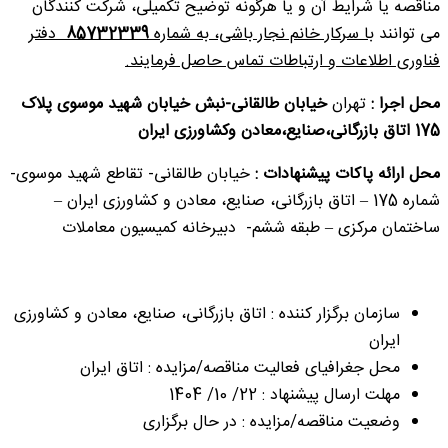
مناقصه یا شرایط آن و یا هرگونه توضیح تکمیلی، شرکت کنندگان
می توانند
با سرکار خانم نجار باشی، به شماره
85732339
دفتر
فناوری اطلاعات و ارتباطات تماس حاصل فرمایند.
محل اجرا
:
تهران
خیابان طالقانی-نبش خیابان شهید موسوی
پلاک
175
اتاق بازرگانی،صنایع،معادن وکشاورزی ایران
محل ارائه پاکات پیشنهادات
:
خیابان طالقانی- تقاطع شهید موسوی-
شماره 175 – اتاق بازرگانی، صنایع، معادن و کشاورزی ایران –
ساختمان مرکزی – طبقه ششم- دبیرخانه کمیسیون معاملات
سازمان برگزار کننده : اتاق بازرگانی، صنایع، معادن و کشاورزی
ایران
محل جغرافیای فعالیت مناقصه/مزایده : اتاق ایران
مهلت ارسال پیشنهاد : 22/ 10/ 1404
وضعیت مناقصه/مزایده : در حال برگزاری